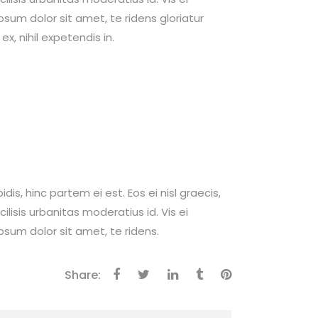
ipsum dolor sit amet, te ridens gloriatur
x, nihil expetendis in.
dis, hinc partem ei est. Eos ei nisl graecis,
cilisis urbanitas moderatius id. Vis ei
ipsum dolor sit amet, te ridens.
Share: