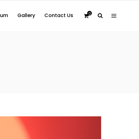
0
bum
Gallery
Contact Us