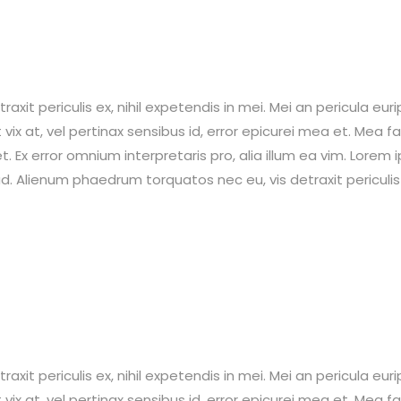
t periculis ex, nihil expetendis in mei. Mei an pericula euripi
 vix at, vel pertinax sensibus id, error epicurei mea et. Mea fa
et. Ex error omnium interpretaris pro, alia illum ea vim. Lorem 
. Alienum phaedrum torquatos nec eu, vis detraxit periculis e
t periculis ex, nihil expetendis in mei. Mei an pericula euripi
 vix at, vel pertinax sensibus id, error epicurei mea et. Mea fa