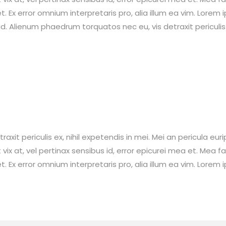
et. Ex error omnium interpretaris pro, alia illum ea vim. Lorem 
. Alienum phaedrum torquatos nec eu, vis detraxit periculis e
t periculis ex, nihil expetendis in mei. Mei an pericula euripi
 vix at, vel pertinax sensibus id, error epicurei mea et. Mea fa
et. Ex error omnium interpretaris pro, alia illum ea vim. Lorem 