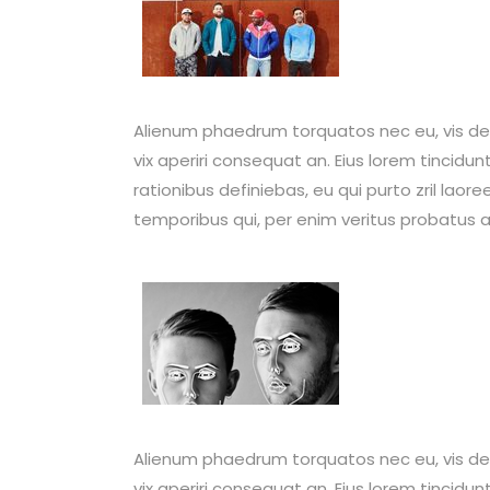
Alienum phaedrum torquatos nec eu, vis detraxi
vix aperiri consequat an. Eius lorem tincidunt
rationibus definiebas, eu qui purto zril laore
temporibus qui, per enim veritus probatus ad
Alienum phaedrum torquatos nec eu, vis detraxi
vix aperiri consequat an. Eius lorem tincidunt