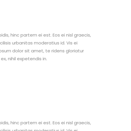
dis, hinc partem ei est. Eos ei nisl graecis,
cilisis urbanitas moderatius id. Vis ei
ipsum dolor sit amet, te ridens gloriatur
x, nihil expetendis in.
dis, hinc partem ei est. Eos ei nisl graecis,
cilisis urbanitas moderatius id. Vis ei