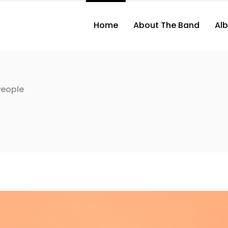
Home
About The Band
Al
People